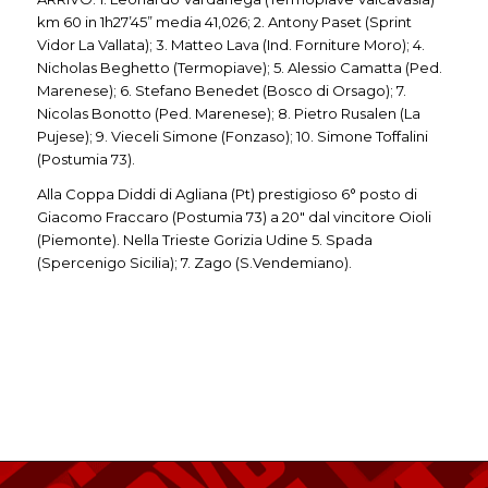
km 60 in 1h27’45” media 41,026; 2. Antony Paset (Sprint
Vidor La Vallata); 3. Matteo Lava (Ind. Forniture Moro); 4.
Nicholas Beghetto (Termopiave); 5. Alessio Camatta (Ped.
Marenese); 6. Stefano Benedet (Bosco di Orsago); 7.
Nicolas Bonotto (Ped. Marenese); 8. Pietro Rusalen (La
Pujese); 9. Vieceli Simone (Fonzaso); 10. Simone Toffalini
(Postumia 73).
Alla Coppa Diddi di Agliana (Pt) prestigioso 6° posto di
Giacomo Fraccaro (Postumia 73) a 20″ dal vincitore Oioli
(Piemonte). Nella Trieste Gorizia Udine 5. Spada
(Spercenigo Sicilia); 7. Zago (S.Vendemiano).