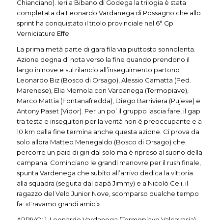
Chianciano). Ieri a Bibano di Godega la trilogia è stata
completata da Leonardo Vardanega di Possagno che allo
sprint ha conquistato il titolo provinciale nel 6° Gp
Verniciature Effe.
La prima metà parte di gara fila via piuttosto sonnolenta.
Azione degna di nota verso la fine quando prendono il
largo in nove e sul rilancio all’inseguimento partono
Leonardo Biz (Bosco di Orsago), Alessio Camatta (Ped.
Marenese), Elia Memola con Vardanega (Termopiave),
Marco Mattia (Fontanafredda), Diego Barriviera (Pujese) e
Antony Paset (Vidor). Per un po’ il gruppo lascia fare, il gap
tra testa e inseguitori per la verità non è preoccupante e a
10 km dalla fine termina anche questa azione. Ci prova da
solo allora Matteo Menegaldo (Bosco di Orsago) che
percorre un paio di giri dal solo ma è ripreso al suono della
campana. Cominciano le grandi manovre per il rush finale,
spunta Vardenega che subito all’arrivo dedica la vittoria
alla squadra (seguita dal papà Jimmy) e a Nicolò Celi, il
ragazzo del Velo Junior Nove, scomparso qualche tempo
fa: «Eravamo grandi amici».
ARRIVO: 1. Leonardo Vardanega (Termopiave Valcavasia)